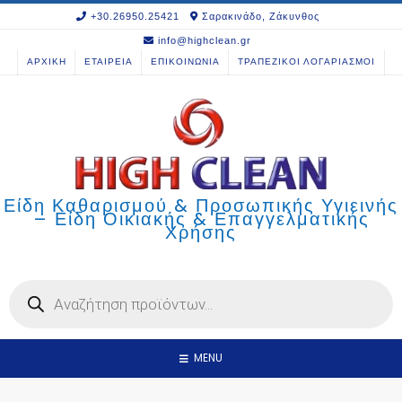
Skip
+30.26950.25421
Σαρακινάδο, Ζάκυνθος
to
info@highclean.gr
content
ΑΡΧΙΚΗ
ΕΤΑΙΡΕΙΑ
ΕΠΙΚΟΙΝΩΝΙΑ
ΤΡΑΠΕΖΙΚΟΙ ΛΟΓΑΡΙΑΣΜΟΙ
Είδη Καθαρισμού & Προσωπικής Υγιεινής
– Είδη Οικιακής & Επαγγελματικής
Χρήσης
Products
search
MENU