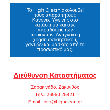
Το High Clean ακολουθεί
τους απαραίτητους
Κανόνες Υγιεινής στο
κατάστημα και στις
παραδόσεις των
προϊόντων. Αναγκαία η
χρήση αντισηπτικού,
γαντιών και μάσκας από το
προσωπικό μας.
Διεύθυνση Καταστήματος
Σαρακινάδο, Ζάκυνθος
Τηλ.: 26950 25421
Email.:
info@highclean.gr