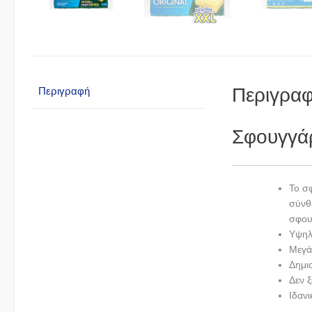
Περιγρα
Περιγραφή
Σφουγγάρ
To σ
σύνθ
σφου
Υψηλ
Μεγά
Δημι
Δεν ξ
Ιδαν