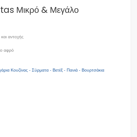
itas Μικρό & Μεγάλο
 και αντοχής
ς
ιο αφρό
άρια Κουζίνας - Σύρματα - Βετέξ - Πανιά - Βουρτσάκια