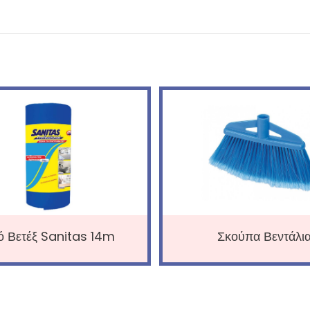
ό Βετέξ Sanitas 14m
Σκούπα Βεντάλι