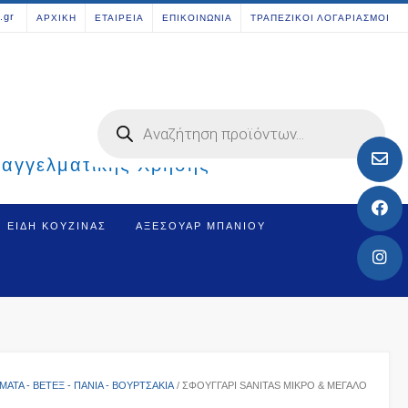
[aws_search_form]
.gr
ΑΡΧΙΚΗ
ΕΤΑΙΡΕΙΑ
ΕΠΙΚΟΙΝΩΝΙΑ
ΤΡΑΠΕΖΙΚΟΙ ΛΟΓΑΡΙΑΣΜΟΙ
Products
search
παγγελματικής Χρήσης
ΕΊΔΗ ΚΟΥΖΊΝΑΣ
ΑΞΕΣΟΥΆΡ ΜΠΆΝΙΟΥ
ΑΤΑ - ΒΕΤΈΞ - ΠΑΝΙΆ - ΒΟΥΡΤΣΆΚΙΑ
/ ΣΦΟΥΓΓΆΡΙ SANITAS ΜΙΚΡΌ & ΜΕΓΆΛΟ