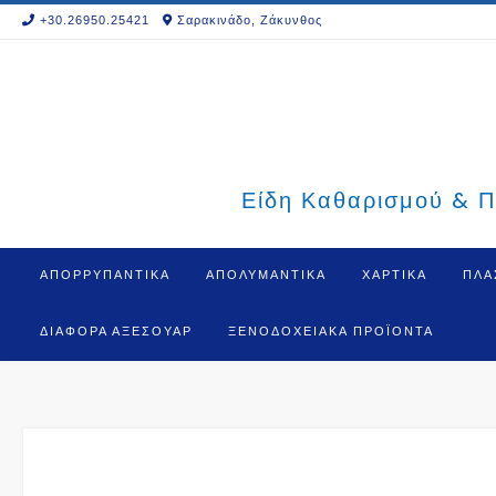
Skip
+30.26950.25421
Σαρακινάδο, Ζάκυνθος
to
content
Είδη Καθαρισμού & Π
ΑΠΟΡΡΥΠΑΝΤΙΚΑ
ΑΠΟΛΥΜΑΝΤΙΚΑ
ΧΑΡΤΙΚΑ
ΠΛΑ
ΔΙΆΦΟΡΑ ΑΞΕΣΟΥΆΡ
ΞΕΝΟΔΟΧΕΙΑΚΆ ΠΡΟΪΌΝΤΑ