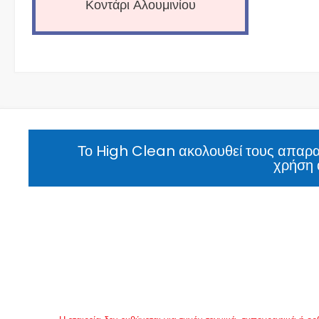
Κοντάρι Αλουμινίου
Το High Clean ακολουθεί τους απαραί
χρήση 