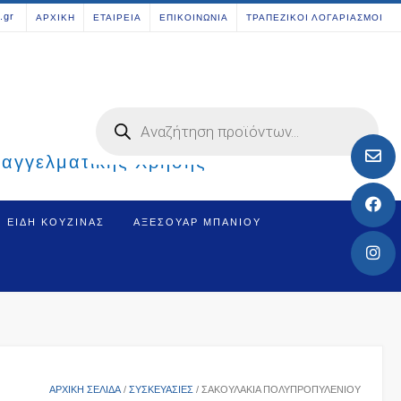
[aws_search_form]
.gr
ΑΡΧΙΚΗ
ΕΤΑΙΡΕΙΑ
ΕΠΙΚΟΙΝΩΝΙΑ
ΤΡΑΠΕΖΙΚΟΙ ΛΟΓΑΡΙΑΣΜΟΙ
Products
search
παγγελματικής Χρήσης
ΕΊΔΗ ΚΟΥΖΊΝΑΣ
ΑΞΕΣΟΥΆΡ ΜΠΆΝΙΟΥ
ΑΡΧΙΚΉ ΣΕΛΊΔΑ
/
ΣΥΣΚΕΥΑΣΙΕΣ
/ ΣΑΚΟΥΛΆΚΙΑ ΠΟΛΥΠΡΟΠΥΛΈΝΙΟΥ