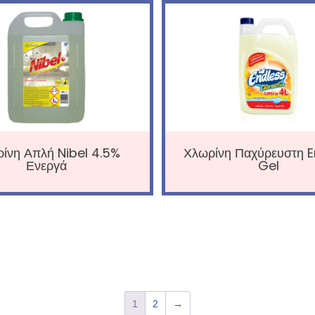
ίνη Απλή Nibel 4.5%
Χλωρίνη Παχύρευστη E
Ενεργά
Gel
1
2
→