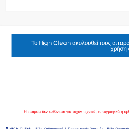
Το High Clean ακολουθεί τους απαραί
χρήση 
Η εταιρεία δεν ευθύνεται για τυχόν τεχνικά, τυπογραφικά ή
HIGH CLEAN - Είδη Καθαρισμού & Προσωπικής Υγιεινής - Είδη Οικιακή