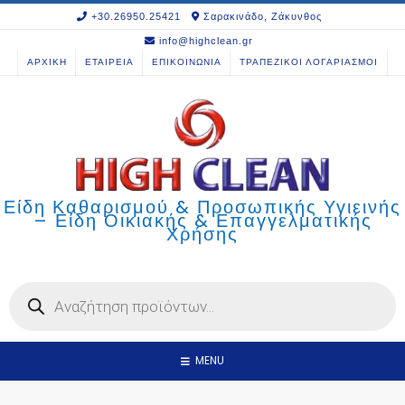
Skip
+30.26950.25421
Σαρακινάδο, Ζάκυνθος
to
info@highclean.gr
content
ΑΡΧΙΚΗ
ΕΤΑΙΡΕΙΑ
ΕΠΙΚΟΙΝΩΝΙΑ
ΤΡΑΠΕΖΙΚΟΙ ΛΟΓΑΡΙΑΣΜΟΙ
Είδη Καθαρισμού & Προσωπικής Υγιεινής
– Είδη Οικιακής & Επαγγελματικής
Χρήσης
Products
search
MENU