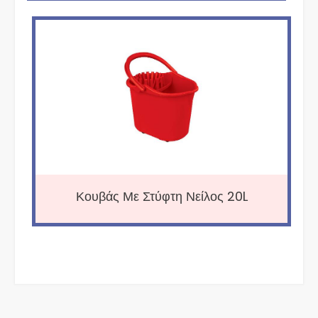
Κουβάς Με Στύφτη Νείλος 20L