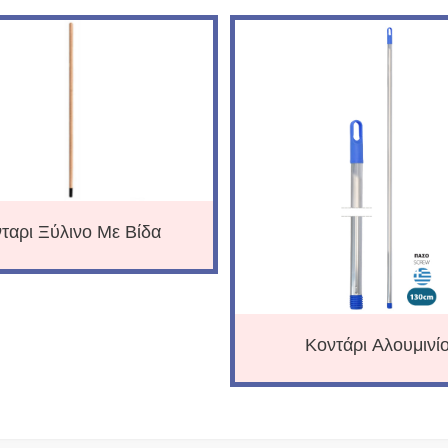
ταρι Ξύλινο Με Βίδα
Κοντάρι Αλουμινί