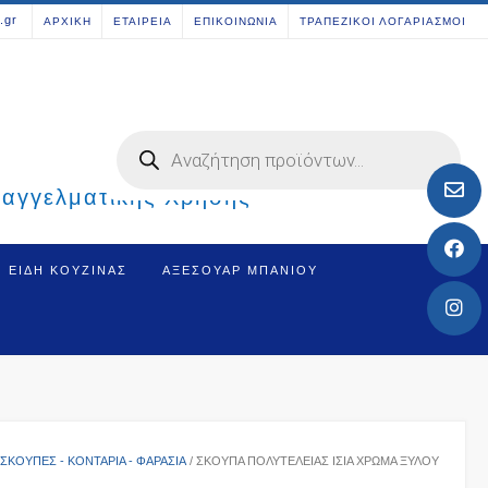
[aws_search_form]
.gr
ΑΡΧΙΚΗ
ΕΤΑΙΡΕΙΑ
ΕΠΙΚΟΙΝΩΝΙΑ
ΤΡΑΠΕΖΙΚΟΙ ΛΟΓΑΡΙΑΣΜΟΙ
Products
search
παγγελματικής Χρήσης
ΕΊΔΗ ΚΟΥΖΊΝΑΣ
ΑΞΕΣΟΥΆΡ ΜΠΆΝΙΟΥ
ΣΚΟΎΠΕΣ - ΚΟΝΤΆΡΙΑ - ΦΑΡΆΣΙΑ
/ ΣΚΟΎΠΑ ΠΟΛΥΤΕΛΕΊΑΣ ΊΣΙΑ ΧΡΏΜΑ ΞΎΛΟΥ