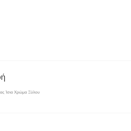
φή
ίας Ίσια Χρώμα Ξύλου