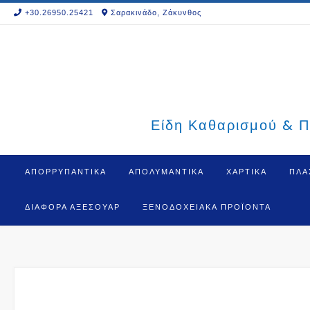
Skip
+30.26950.25421
Σαρακινάδο, Ζάκυνθος
to
content
Είδη Καθαρισμού & Π
ΑΠΟΡΡΥΠΑΝΤΙΚΑ
ΑΠΟΛΥΜΑΝΤΙΚΑ
ΧΑΡΤΙΚΑ
ΠΛΑ
ΔΙΆΦΟΡΑ ΑΞΕΣΟΥΆΡ
ΞΕΝΟΔΟΧΕΙΑΚΆ ΠΡΟΪΌΝΤΑ