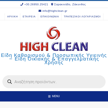
Skip
+30.26950.25421
Σαρακινάδο, Ζάκυνθος
to
info@highclean.gr
content
ΑΡΧΙΚΗ
ΕΤΑΙΡΕΙΑ
ΕΠΙΚΟΙΝΩΝΙΑ
ΤΡΑΠΕΖΙΚΟΙ ΛΟΓΑΡΙΑΣΜΟΙ
Είδη Καθαρισμού & Προσωπικής Υγιεινής
– Είδη Οικιακής & Επαγγελματικής
Χρήσης
Products
search
MENU