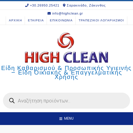
Skip
+30.26950.25421
Σαρακινάδο, Ζάκυνθος
to
info@highclean.gr
content
ΑΡΧΙΚΗ
ΕΤΑΙΡΕΙΑ
ΕΠΙΚΟΙΝΩΝΙΑ
ΤΡΑΠΕΖΙΚΟΙ ΛΟΓΑΡΙΑΣΜΟΙ
Είδη Καθαρισμού & Προσωπικής Υγιεινής
– Είδη Οικιακής & Επαγγελματικής
Χρήσης
Products
search
MENU