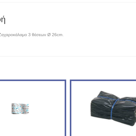
φή
 Ζαχαροκάλαμο 3 θέσεων Ø 26cm.