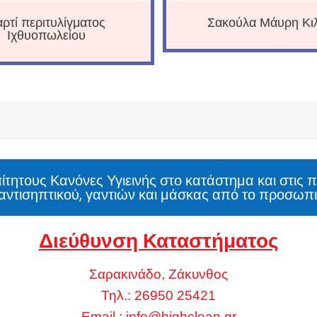
ρτί περιτυλίγματος
Σακούλα Μάυρη Κι
Ιχθυοπωλείου
τητους Κανόνες Υγιεινής στο κατάστημα και στις 
αντισηπτικού, γαντιών και μάσκας από το προσωπι
Διεύθυνση Καταστήματος
Σαρακινάδο, Ζάκυνθος
Τηλ.: 26950 25421
Email.:
info@highclean.gr