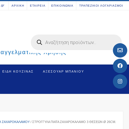
[aws_search_form]
.gr
ΑΡΧΙΚΗ
ΕΤΑΙΡΕΙΑ
ΕΠΙΚΟΙΝΩΝΙΑ
ΤΡΑΠΕΖΙΚΟΙ ΛΟΓΑΡΙΑΣΜΟΙ
Products
search
παγγελματικής Χρήσης
ΕΊΔΗ ΚΟΥΖΊΝΑΣ
ΑΞΕΣΟΥΆΡ ΜΠΆΝΙΟΥ
Η ΖΑΧΑΡΟΚΆΛΑΜΟΥ
/ ΣΤΡΟΓΓΥΛΆ ΠΙΆΤΑ ΖΑΧΑΡΟΚΆΛΑΜΟ 3 ΘΈΣΕΩΝ Ø 26CM.