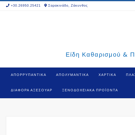
Skip
+30.26950.25421
Σαρακινάδο, Ζάκυνθος
to
content
Είδη Καθαρισμού & Π
ΑΠΟΡΡΥΠΑΝΤΙΚΑ
ΑΠΟΛΥΜΑΝΤΙΚΑ
ΧΑΡΤΙΚΑ
ΠΛΑ
ΔΙΆΦΟΡΑ ΑΞΕΣΟΥΆΡ
ΞΕΝΟΔΟΧΕΙΑΚΆ ΠΡΟΪΌΝΤΑ