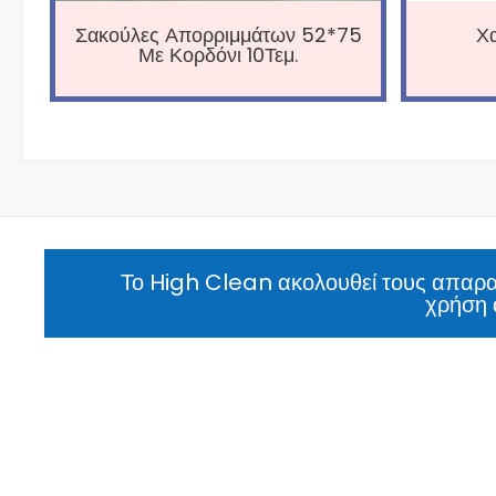
Σακούλες Απορριμμάτων 52*75
Χα
Με Κορδόνι 10Τεμ.
Το High Clean ακολουθεί τους απαραί
χρήση 