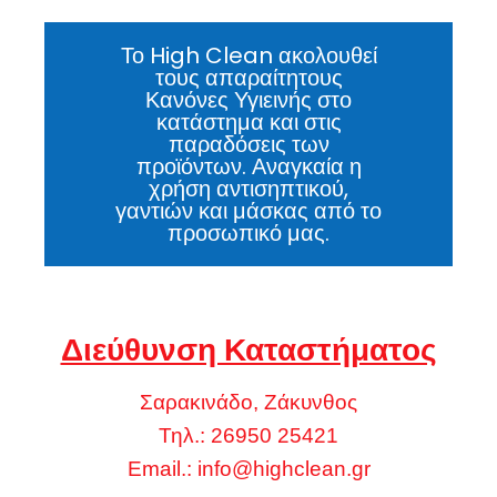
Το High Clean ακολουθεί
τους απαραίτητους
Κανόνες Υγιεινής στο
κατάστημα και στις
παραδόσεις των
προϊόντων. Αναγκαία η
χρήση αντισηπτικού,
γαντιών και μάσκας από το
προσωπικό μας.
Διεύθυνση Καταστήματος
Σαρακινάδο, Ζάκυνθος
Τηλ.: 26950 25421
Email.:
info@highclean.gr