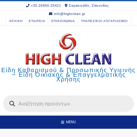
Skip
+30.26950.25421
Σαρακινάδο, Ζάκυνθος
to
info@highclean.gr
content
ΑΡΧΙΚΗ
ΕΤΑΙΡΕΙΑ
ΕΠΙΚΟΙΝΩΝΙΑ
ΤΡΑΠΕΖΙΚΟΙ ΛΟΓΑΡΙΑΣΜΟΙ
Είδη Καθαρισμού & Προσωπικής Υγιεινής
– Είδη Οικιακής & Επαγγελματικής
Χρήσης
Products
search
MENU