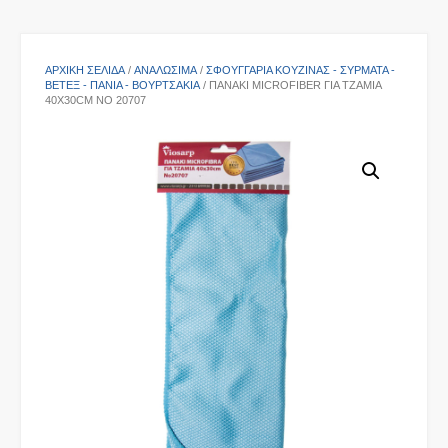
ΑΡΧΙΚΉ ΣΕΛΊΔΑ
/
ΑΝΑΛΩΣΙΜΑ
/
ΣΦΟΥΓΓΆΡΙΑ ΚΟΥΖΊΝΑΣ - ΣΎΡΜΑΤΑ -
ΒΕΤΈΞ - ΠΑΝΙΆ - ΒΟΥΡΤΣΆΚΙΑ
/ ΠΑΝΆΚΙ MICROFIBER ΓΙΑ ΤΖΆΜΙΑ
40X30CM NO 20707