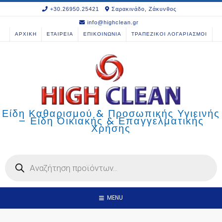
Skip
+30.26950.25421
Σαρακινάδο, Ζάκυνθος
to
info@highclean.gr
content
ΑΡΧΙΚΗ
ΕΤΑΙΡΕΙΑ
ΕΠΙΚΟΙΝΩΝΙΑ
ΤΡΑΠΕΖΙΚΟΙ ΛΟΓΑΡΙΑΣΜΟΙ
Είδη Καθαρισμού & Προσωπικής Υγιεινής
– Είδη Οικιακής & Επαγγελματικής
Χρήσης
Products
search
MENU