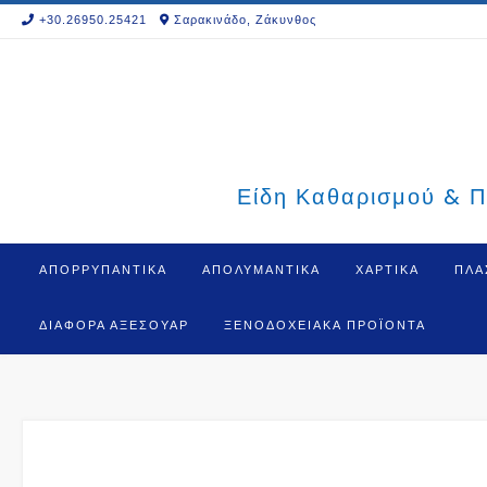
Skip
+30.26950.25421
Σαρακινάδο, Ζάκυνθος
to
content
Είδη Καθαρισμού & Π
ΑΠΟΡΡΥΠΑΝΤΙΚΑ
ΑΠΟΛΥΜΑΝΤΙΚΑ
ΧΑΡΤΙΚΑ
ΠΛΑ
ΔΙΆΦΟΡΑ ΑΞΕΣΟΥΆΡ
ΞΕΝΟΔΟΧΕΙΑΚΆ ΠΡΟΪΌΝΤΑ