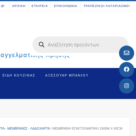
[aws_search_form]
.gr
ΑΡΧΙΚΗ
ΕΤΑΙΡΕΙΑ
ΕΠΙΚΟΙΝΩΝΙΑ
ΤΡΑΠΕΖΙΚΟΙ ΛΟΓΑΡΙΑΣΜΟΙ
Products
search
παγγελματικής Χρήσης
ΕΊΔΗ ΚΟΥΖΊΝΑΣ
ΑΞΕΣΟΥΆΡ ΜΠΆΝΙΟΥ
ΤΑ - ΜΕΜΒΡΆΝΕΣ - ΛΑΔΌΧΑΡΤΑ
/ ΜΕΜΒΡΆΝΗ ΕΠΑΓΓΕΛΜΑΤΙΚΉ 1500M X 45CM