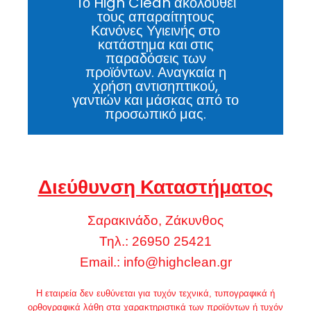
Το High Clean ακολουθεί
τους απαραίτητους
Κανόνες Υγιεινής στο
κατάστημα και στις
παραδόσεις των
προϊόντων. Αναγκαία η
χρήση αντισηπτικού,
γαντιών και μάσκας από το
προσωπικό μας.
Διεύθυνση Καταστήματος
Σαρακινάδο, Ζάκυνθος
Τηλ.: 26950 25421
Email.:
info@highclean.gr
Η εταιρεία δεν ευθύνεται για τυχόν τεχνικά, τυπογραφικά ή
ορθογραφικά λάθη στα χαρακτηριστικά των προϊόντων ή τυχόν