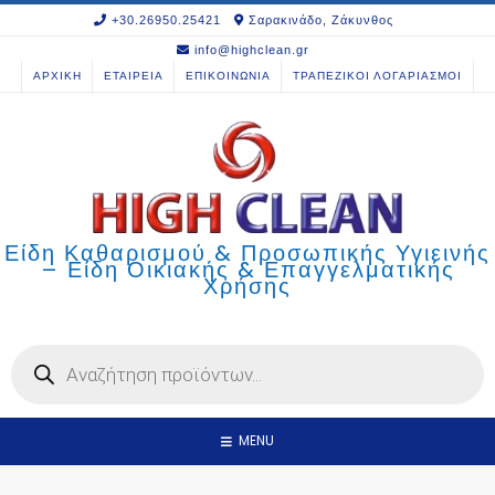
Skip
+30.26950.25421
Σαρακινάδο, Ζάκυνθος
to
info@highclean.gr
content
ΑΡΧΙΚΗ
ΕΤΑΙΡΕΙΑ
ΕΠΙΚΟΙΝΩΝΙΑ
ΤΡΑΠΕΖΙΚΟΙ ΛΟΓΑΡΙΑΣΜΟΙ
Είδη Καθαρισμού & Προσωπικής Υγιεινής
– Είδη Οικιακής & Επαγγελματικής
Χρήσης
Products
search
MENU