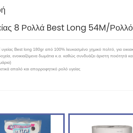
φή
είας 8 Ρολλά Best Long 54M/Ρολλ
ί υγείας Best long 180gr από 100% λευκασμένο χημικό πολτό, για οικιακ
δοχεία, ενοικιαζόμενα δωμάτια κ.α. καθώς συνδυάζει άριστη ποιότητά κα
μάρια)
ρετικά απαλό και απορροφητικό ρολό υγείας