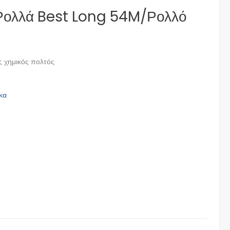
 Ρολλά Best Long 54M/Ρολλό
 χημικός πολτός
κα