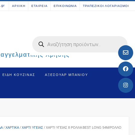
[aws_search_form]
.gr
ΑΡΧΙΚΗ
ΕΤΑΙΡΕΙΑ
ΕΠΙΚΟΙΝΩΝΙΑ
ΤΡΑΠΕΖΙΚΟΙ ΛΟΓΑΡΙΑΣΜΟΙ
Products
search
παγγελματικής Χρήσης
ΕΊΔΗ ΚΟΥΖΊΝΑΣ
ΑΞΕΣΟΥΆΡ ΜΠΆΝΙΟΥ
ΔΑ
/
ΧΑΡΤΙΚΑ
/
ΧΑΡΤΊ ΥΓΕΊΑΣ
/ ΧΑΡΤΊ ΥΓΕΊΑΣ 8 ΡΟΛΛΆ BEST LONG 54M/ΡΟΛΛΌ