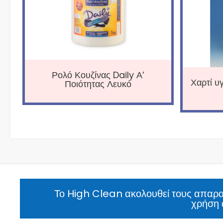
Ρολό Κουζίνας Daily Α’
Χαρτί υ
Ποιότητας Λευκό
Το High Clean ακολουθεί τους απαραί
χρήση 