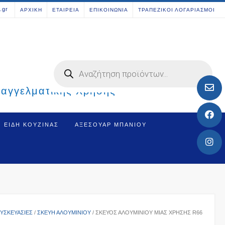
[aws_search_form]
.gr
ΑΡΧΙΚΗ
ΕΤΑΙΡΕΙΑ
ΕΠΙΚΟΙΝΩΝΙΑ
ΤΡΑΠΕΖΙΚΟΙ ΛΟΓΑΡΙΑΣΜΟΙ
Products
search
παγγελματικής Χρήσης
ΕΊΔΗ ΚΟΥΖΊΝΑΣ
ΑΞΕΣΟΥΆΡ ΜΠΆΝΙΟΥ
ΥΣΚΕΥΑΣΙΕΣ
/
ΣΚΕΎΗ ΑΛΟΥΜΙΝΊΟΥ
/ ΣΚΕΎΟΣ ΑΛΟΥΜΙΝΊΟΥ ΜΙΑΣ ΧΡΉΣΗΣ R66