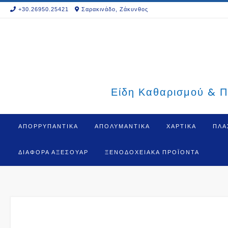
Skip
+30.26950.25421
Σαρακινάδο, Ζάκυνθος
to
content
Είδη Καθαρισμού & Π
ΑΠΟΡΡΥΠΑΝΤΙΚΑ
ΑΠΟΛΥΜΑΝΤΙΚΑ
ΧΑΡΤΙΚΑ
ΠΛΑ
ΔΙΆΦΟΡΑ ΑΞΕΣΟΥΆΡ
ΞΕΝΟΔΟΧΕΙΑΚΆ ΠΡΟΪΌΝΤΑ