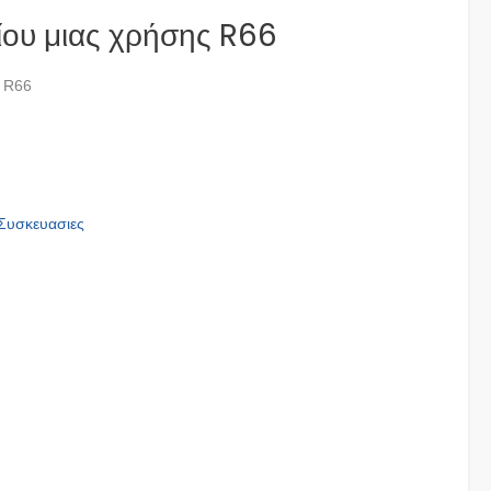
ίου μιας χρήσης R66
ς R66
Συσκευασιες