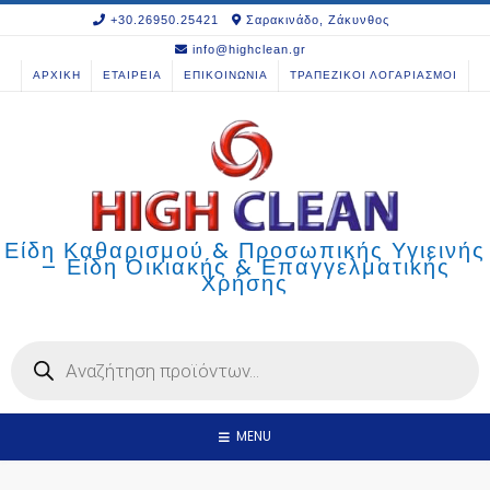
Skip
+30.26950.25421
Σαρακινάδο, Ζάκυνθος
to
info@highclean.gr
content
ΑΡΧΙΚΗ
ΕΤΑΙΡΕΙΑ
ΕΠΙΚΟΙΝΩΝΙΑ
ΤΡΑΠΕΖΙΚΟΙ ΛΟΓΑΡΙΑΣΜΟΙ
Είδη Καθαρισμού & Προσωπικής Υγιεινής
– Είδη Οικιακής & Επαγγελματικής
Χρήσης
Products
search
MENU