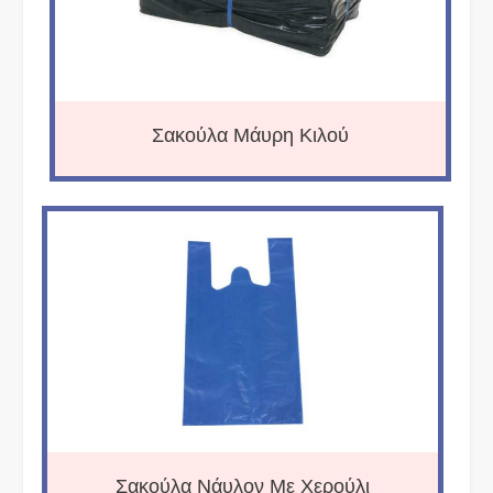
Σακούλα Μάυρη Κιλού
Σακούλα Νάυλον Με Χερούλι