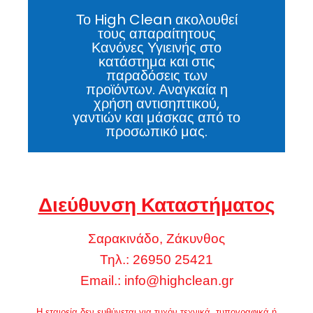
Το High Clean ακολουθεί
τους απαραίτητους
Κανόνες Υγιεινής στο
κατάστημα και στις
παραδόσεις των
προϊόντων. Αναγκαία η
χρήση αντισηπτικού,
γαντιών και μάσκας από το
προσωπικό μας.
Διεύθυνση Καταστήματος
Σαρακινάδο, Ζάκυνθος
Τηλ.: 26950 25421
Email.:
info@highclean.gr
Η εταιρεία δεν ευθύνεται για τυχόν τεχνικά, τυπογραφικά ή