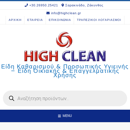
Skip
+30.26950.25421
Σαρακινάδο, Ζάκυνθος
to
info@highclean.gr
content
ΑΡΧΙΚΗ
ΕΤΑΙΡΕΙΑ
ΕΠΙΚΟΙΝΩΝΙΑ
ΤΡΑΠΕΖΙΚΟΙ ΛΟΓΑΡΙΑΣΜΟΙ
Είδη Καθαρισμού & Προσωπικής Υγιεινής
– Είδη Οικιακής & Επαγγελματικής
Χρήσης
Products
search
MENU