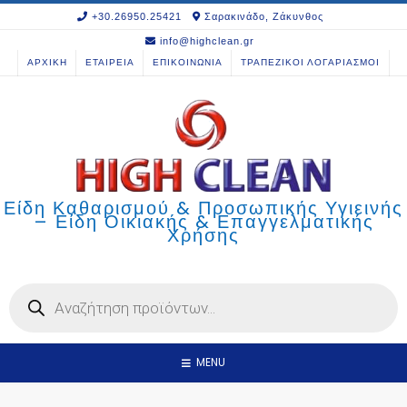
Skip
+30.26950.25421
Σαρακινάδο, Ζάκυνθος
to
info@highclean.gr
content
ΑΡΧΙΚΗ
ΕΤΑΙΡΕΙΑ
ΕΠΙΚΟΙΝΩΝΙΑ
ΤΡΑΠΕΖΙΚΟΙ ΛΟΓΑΡΙΑΣΜΟΙ
Είδη Καθαρισμού & Προσωπικής Υγιεινής
– Είδη Οικιακής & Επαγγελματικής
Χρήσης
Products
search
MENU