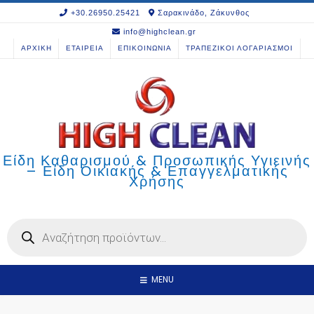
Skip
+30.26950.25421
Σαρακινάδο, Ζάκυνθος
to
info@highclean.gr
content
ΑΡΧΙΚΗ
ΕΤΑΙΡΕΙΑ
ΕΠΙΚΟΙΝΩΝΙΑ
ΤΡΑΠΕΖΙΚΟΙ ΛΟΓΑΡΙΑΣΜΟΙ
Είδη Καθαρισμού & Προσωπικής Υγιεινής
– Είδη Οικιακής & Επαγγελματικής
Χρήσης
Products
search
MENU