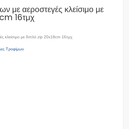
ων με αεροστεγές κλείσιμο με
8cm 16τμχ
ς κλείσιμο με διπλό zip 20x18cm 16τμχ
λες Τροφίμων