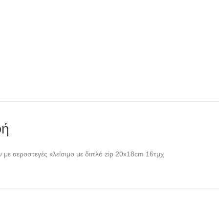
φή
 με αεροστεγές κλείσιμο με διπλό zip 20x18cm 16τμχ