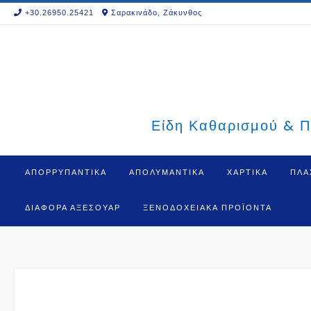
Skip
+30.26950.25421
Σαρακινάδο, Ζάκυνθος
to
content
Είδη Καθαρισμού & Π
ΑΠΟΡΡΥΠΑΝΤΙΚΑ
ΑΠΟΛΥΜΑΝΤΙΚΑ
ΧΑΡΤΙΚΑ
ΠΛΑ
ΔΙΆΦΟΡΑ ΑΞΕΣΟΥΆΡ
ΞΕΝΟΔΟΧΕΙΑΚΆ ΠΡΟΪΌΝΤΑ