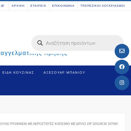
[aws_search_form]
.gr
ΑΡΧΙΚΗ
ΕΤΑΙΡΕΙΑ
ΕΠΙΚΟΙΝΩΝΙΑ
ΤΡΑΠΕΖΙΚΟΙ ΛΟΓΑΡΙΑΣΜΟΙ
Products
search
παγγελματικής Χρήσης
ΕΊΔΗ ΚΟΥΖΊΝΑΣ
ΑΞΕΣΟΥΆΡ ΜΠΆΝΙΟΥ
ΚΟΎΛΑ ΤΡΟΦΊΜΩΝ ΜΕ ΑΕΡΟΣΤΕΓΈΣ ΚΛΕΊΣΙΜΟ ΜΕ ΔΙΠΛΌ ZIP 20X18CM 16ΤΜΧ