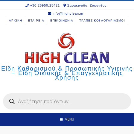
Skip
+30.26950.25421
Σαρακινάδο, Ζάκυνθος
to
info@highclean.gr
content
ΑΡΧΙΚΗ
ΕΤΑΙΡΕΙΑ
ΕΠΙΚΟΙΝΩΝΙΑ
ΤΡΑΠΕΖΙΚΟΙ ΛΟΓΑΡΙΑΣΜΟΙ
Είδη Καθαρισμού & Προσωπικής Υγιεινής
– Είδη Οικιακής & Επαγγελματικής
Χρήσης
Products
search
MENU