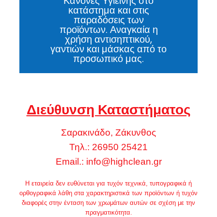
Κανόνες Υγιεινής στο
κατάστημα και στις
παραδόσεις των
προϊόντων. Αναγκαία η
χρήση αντισηπτικού,
γαντιών και μάσκας από το
προσωπικό μας.
Διεύθυνση Καταστήματος
Σαρακινάδο, Ζάκυνθος
Τηλ.: 26950 25421
Email.:
info@highclean.gr
Η εταιρεία δεν ευθύνεται για τυχόν τεχνικά, τυπογραφικά ή
ορθογραφικά λάθη στα χαρακτηριστικά των προϊόντων ή τυχόν
διαφορές στην ένταση των χρωμάτων αυτών σε σχέση με την
πραγματικότητα.