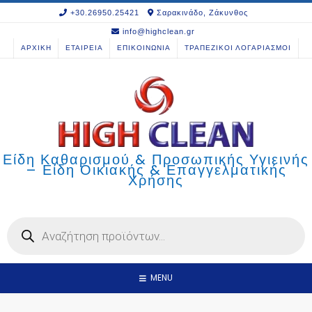
Skip
+30.26950.25421
Σαρακινάδο, Ζάκυνθος
to
info@highclean.gr
content
ΑΡΧΙΚΗ
ΕΤΑΙΡΕΙΑ
ΕΠΙΚΟΙΝΩΝΙΑ
ΤΡΑΠΕΖΙΚΟΙ ΛΟΓΑΡΙΑΣΜΟΙ
Είδη Καθαρισμού & Προσωπικής Υγιεινής
– Είδη Οικιακής & Επαγγελματικής
Χρήσης
Products
search
MENU