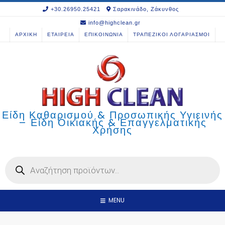
Skip
+30.26950.25421
Σαρακινάδο, Ζάκυνθος
to
info@highclean.gr
content
ΑΡΧΙΚΗ
ΕΤΑΙΡΕΙΑ
ΕΠΙΚΟΙΝΩΝΙΑ
ΤΡΑΠΕΖΙΚΟΙ ΛΟΓΑΡΙΑΣΜΟΙ
Είδη Καθαρισμού & Προσωπικής Υγιεινής
– Είδη Οικιακής & Επαγγελματικής
Χρήσης
Products
search
MENU