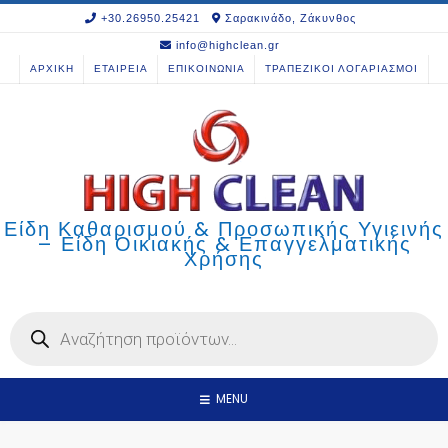
Skip
+30.26950.25421
Σαρακινάδο, Ζάκυνθος
to
info@highclean.gr
content
ΑΡΧΙΚΗ
ΕΤΑΙΡΕΙΑ
ΕΠΙΚΟΙΝΩΝΙΑ
ΤΡΑΠΕΖΙΚΟΙ ΛΟΓΑΡΙΑΣΜΟΙ
Είδη Καθαρισμού & Προσωπικής Υγιεινής
– Είδη Οικιακής & Επαγγελματικής
Χρήσης
Products
search
MENU