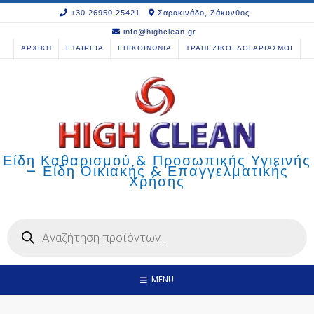
Skip
+30.26950.25421
Σαρακινάδο, Ζάκυνθος
to
info@highclean.gr
content
ΑΡΧΙΚΗ
ΕΤΑΙΡΕΙΑ
ΕΠΙΚΟΙΝΩΝΙΑ
ΤΡΑΠΕΖΙΚΟΙ ΛΟΓΑΡΙΑΣΜΟΙ
Είδη Καθαρισμού & Προσωπικής Υγιεινής
– Είδη Οικιακής & Επαγγελματικής
Χρήσης
Products
search
MENU