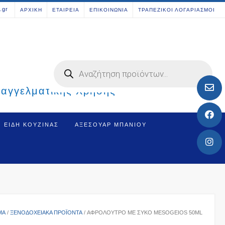
[aws_search_form]
.gr
ΑΡΧΙΚΗ
ΕΤΑΙΡΕΙΑ
ΕΠΙΚΟΙΝΩΝΙΑ
ΤΡΑΠΕΖΙΚΟΙ ΛΟΓΑΡΙΑΣΜΟΙ
Products
search
παγγελματικής Χρήσης
ΕΊΔΗ ΚΟΥΖΊΝΑΣ
ΑΞΕΣΟΥΆΡ ΜΠΆΝΙΟΥ
ΜΑ
/
ΞΕΝΟΔΟΧΕΙΑΚΆ ΠΡΟΪΌΝΤΑ
/ ΑΦΡΌΛΟΥΤΡΟ ΜΕ ΣΎΚΟ MESOGEIOS 50ML