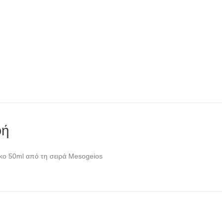
φή
κο 50ml από τη σειρά Mesogeios