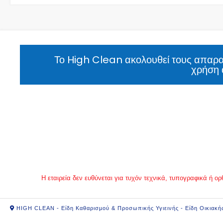
Το High Clean ακολουθεί τους απαραί
χρήση 
Η εταιρεία δεν ευθύνεται για τυχόν τεχνικά, τυπογραφικά ή
HIGH CLEAN - Είδη Καθαρισμού & Προσωπικής Υγιεινής - Είδη Οικιακή