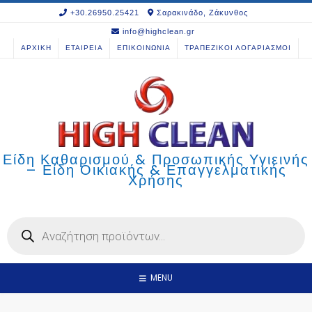
Skip
+30.26950.25421
Σαρακινάδο, Ζάκυνθος
to
info@highclean.gr
content
ΑΡΧΙΚΗ
ΕΤΑΙΡΕΙΑ
ΕΠΙΚΟΙΝΩΝΙΑ
ΤΡΑΠΕΖΙΚΟΙ ΛΟΓΑΡΙΑΣΜΟΙ
Είδη Καθαρισμού & Προσωπικής Υγιεινής
– Είδη Οικιακής & Επαγγελματικής
Χρήσης
Products
search
MENU