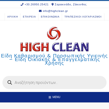
Skip
+30.26950.25421
Σαρακινάδο, Ζάκυνθος
to
info@highclean.gr
content
ΑΡΧΙΚΗ
ΕΤΑΙΡΕΙΑ
ΕΠΙΚΟΙΝΩΝΙΑ
ΤΡΑΠΕΖΙΚΟΙ ΛΟΓΑΡΙΑΣΜΟΙ
Είδη Καθαρισμού & Προσωπικής Υγιεινής
– Είδη Οικιακής & Επαγγελματικής
Χρήσης
Products
search
MENU