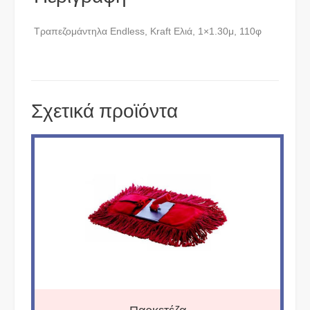
Τραπεζομάντηλα Endless, Κraft Ελιά, 1×1.30μ, 110φ
Σχετικά προϊόντα