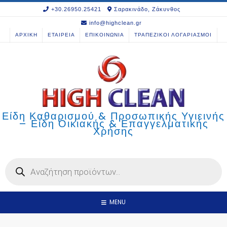
Skip
+30.26950.25421
Σαρακινάδο, Ζάκυνθος
to
info@highclean.gr
content
ΑΡΧΙΚΗ
ΕΤΑΙΡΕΙΑ
ΕΠΙΚΟΙΝΩΝΙΑ
ΤΡΑΠΕΖΙΚΟΙ ΛΟΓΑΡΙΑΣΜΟΙ
Είδη Καθαρισμού & Προσωπικής Υγιεινής
– Είδη Οικιακής & Επαγγελματικής
Χρήσης
Products
search
MENU