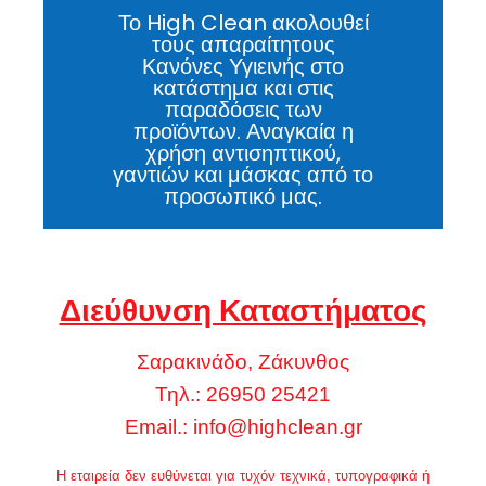
Το High Clean ακολουθεί
τους απαραίτητους
Κανόνες Υγιεινής στο
κατάστημα και στις
παραδόσεις των
προϊόντων. Αναγκαία η
χρήση αντισηπτικού,
γαντιών και μάσκας από το
προσωπικό μας.
Διεύθυνση Καταστήματος
Σαρακινάδο, Ζάκυνθος
Τηλ.: 26950 25421
Email.:
info@highclean.gr
Η εταιρεία δεν ευθύνεται για τυχόν τεχνικά, τυπογραφικά ή