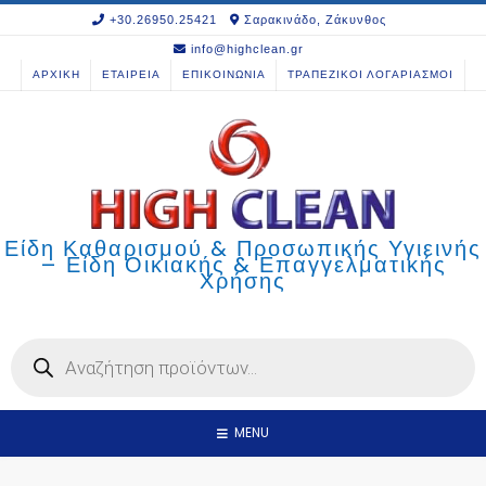
Skip
+30.26950.25421
Σαρακινάδο, Ζάκυνθος
to
info@highclean.gr
content
ΑΡΧΙΚΗ
ΕΤΑΙΡΕΙΑ
ΕΠΙΚΟΙΝΩΝΙΑ
ΤΡΑΠΕΖΙΚΟΙ ΛΟΓΑΡΙΑΣΜΟΙ
Είδη Καθαρισμού & Προσωπικής Υγιεινής
– Είδη Οικιακής & Επαγγελματικής
Χρήσης
Products
search
MENU