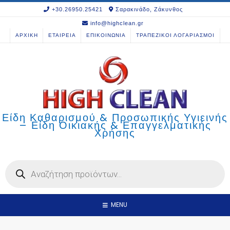
Skip
+30.26950.25421
Σαρακινάδο, Ζάκυνθος
to
info@highclean.gr
content
ΑΡΧΙΚΗ
ΕΤΑΙΡΕΙΑ
ΕΠΙΚΟΙΝΩΝΙΑ
ΤΡΑΠΕΖΙΚΟΙ ΛΟΓΑΡΙΑΣΜΟΙ
Είδη Καθαρισμού & Προσωπικής Υγιεινής
– Είδη Οικιακής & Επαγγελματικής
Χρήσης
Products
search
MENU