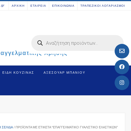
[aws_search_form]
.gr
ΑΡΧΙΚΗ
ΕΤΑΙΡΕΙΑ
ΕΠΙΚΟΙΝΩΝΙΑ
ΤΡΑΠΕΖΙΚΟΙ ΛΟΓΑΡΙΑΣΜΟΙ
Products
search
παγγελματικής Χρήσης
ΕΊΔΗ ΚΟΥΖΊΝΑΣ
ΑΞΕΣΟΥΆΡ ΜΠΆΝΙΟΥ
Ή ΣΕΛΊΔΑ
/ ΠΡΟΪΌΝΤΑ ΜΕ ΕΤΙΚΈΤΑ “ΕΠΑΓΓΕΛΜΑΤΙΚΌ ΓΥΑΛΙΣΤΙΚΌ ΕΛΑΣΤΙΚΏΝ”