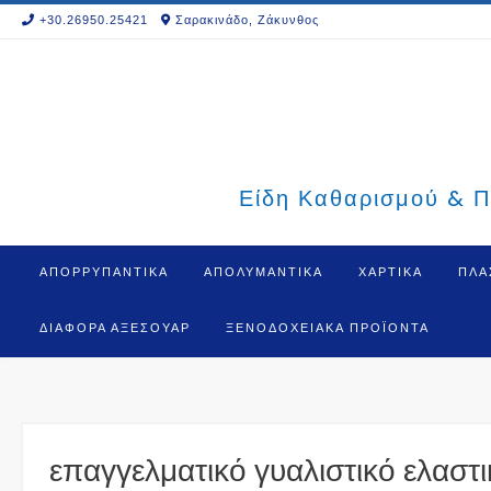
Skip
+30.26950.25421
Σαρακινάδο, Ζάκυνθος
to
content
Είδη Καθαρισμού & Π
ΑΠΟΡΡΥΠΑΝΤΙΚΑ
ΑΠΟΛΥΜΑΝΤΙΚΑ
ΧΑΡΤΙΚΑ
ΠΛΑ
ΔΙΆΦΟΡΑ ΑΞΕΣΟΥΆΡ
ΞΕΝΟΔΟΧΕΙΑΚΆ ΠΡΟΪΌΝΤΑ
επαγγελματικό γυαλιστικό ελαστ