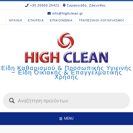
Skip
+30.26950.25421
Σαρακινάδο, Ζάκυνθος
to
info@highclean.gr
content
ΑΡΧΙΚΗ
ΕΤΑΙΡΕΙΑ
ΕΠΙΚΟΙΝΩΝΙΑ
ΤΡΑΠΕΖΙΚΟΙ ΛΟΓΑΡΙΑΣΜΟΙ
Είδη Καθαρισμού & Προσωπικής Υγιεινής
– Είδη Οικιακής & Επαγγελματικής
Χρήσης
Products
search
MENU