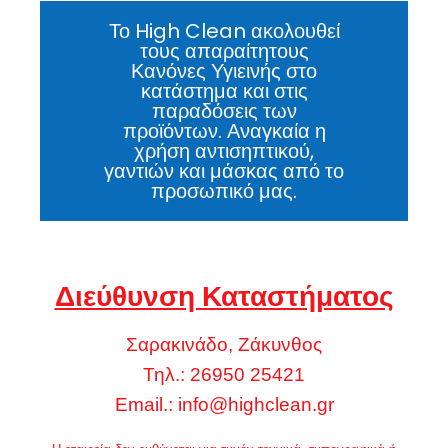
Το High Clean ακολουθεί
τους απαραίτητους
Κανόνες Υγιεινής στο
κατάστημα και στις
παραδόσεις των
προϊόντων. Αναγκαία η
χρήση αντισηπτικού,
γαντιών και μάσκας από το
προσωπικό μας.
Διεύθυνση Καταστήματος
Σαρακινάδο, Ζάκυνθος
Τηλ.: 26950 25421
Email.:
info@highclean.gr