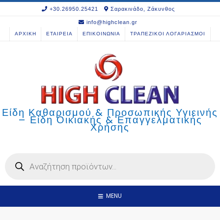
Skip
+30.26950.25421
Σαρακινάδο, Ζάκυνθος
to
info@highclean.gr
content
ΑΡΧΙΚΗ
ΕΤΑΙΡΕΙΑ
ΕΠΙΚΟΙΝΩΝΙΑ
ΤΡΑΠΕΖΙΚΟΙ ΛΟΓΑΡΙΑΣΜΟΙ
Είδη Καθαρισμού & Προσωπικής Υγιεινής
– Είδη Οικιακής & Επαγγελματικής
Χρήσης
Products
search
MENU