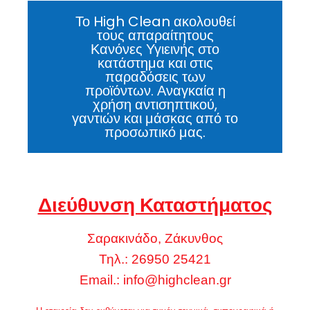
Το High Clean ακολουθεί
τους απαραίτητους
Κανόνες Υγιεινής στο
κατάστημα και στις
παραδόσεις των
προϊόντων. Αναγκαία η
χρήση αντισηπτικού,
γαντιών και μάσκας από το
προσωπικό μας.
Διεύθυνση Καταστήματος
Σαρακινάδο, Ζάκυνθος
Τηλ.: 26950 25421
Email.:
info@highclean.gr