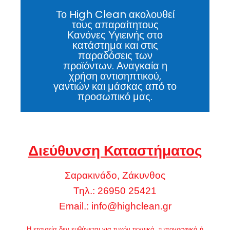
Το High Clean ακολουθεί
τους απαραίτητους
Κανόνες Υγιεινής στο
κατάστημα και στις
παραδόσεις των
προϊόντων. Αναγκαία η
χρήση αντισηπτικού,
γαντιών και μάσκας από το
προσωπικό μας.
Διεύθυνση Καταστήματος
Σαρακινάδο, Ζάκυνθος
Τηλ.: 26950 25421
Email.:
info@highclean.gr
Η εταιρεία δεν ευθύνεται για τυχόν τεχνικά, τυπογραφικά ή