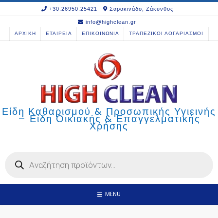
Skip
+30.26950.25421
Σαρακινάδο, Ζάκυνθος
to
info@highclean.gr
content
ΑΡΧΙΚΗ
ΕΤΑΙΡΕΙΑ
ΕΠΙΚΟΙΝΩΝΙΑ
ΤΡΑΠΕΖΙΚΟΙ ΛΟΓΑΡΙΑΣΜΟΙ
Είδη Καθαρισμού & Προσωπικής Υγιεινής
– Είδη Οικιακής & Επαγγελματικής
Χρήσης
Products
search
MENU